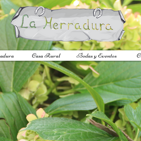
adura
Casa Rural
Bodas y Eventos
C