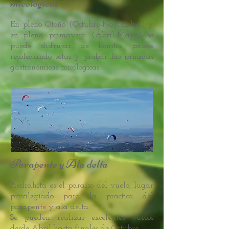
micológicas
En pleno Otoño (Octubre-Noviembre) y
en plena primavera (Abril-Mayo) se
puede disfrutar de bonitos paseos
recolectando setas y probar las jornadas
gastronómicas micólogicas.
Parapente y Ala delta
Piedrahita es el paraiso del vuelo, lugar
privilegiado para la practica del
parapente y ala delta.
Se pueden realizar excelentes vuelos
desde Abril hasta finales de Octubre.