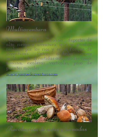
Multiaventura
Descensos, Rafting, Tirolina... deportes de
alto riesgo o aventura que se pueden
realizar por los rios y en el Parque de
Aventuras. Entre alrboles ofrece
multitud de divertidas actividades como:
tirolina,
escaleras verticales, paso de
puentes móviles...
www.parquedeaventuras.com
Recolección de setas y jornadas