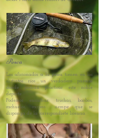
Pesca
Los aficionados a la pesca tienen en los
distintos ríos un verdadero paraíso
donde podrán practicar este noble
deporte.
Podemos encontrar: truchas, barbos,
cachuelos, carpas... siempe que se
disponga de la correspondiete licencia.