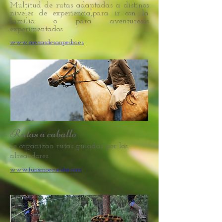
Multitud de rutas adaptadas a distinos
niveles de experiencia,para ir con la
familia o para aventuresos
experimentados.
www.arenasdesanpedro.es
Rutas a caballo
Se organizan rutas guiadas por los
alrededores.
www.turismoecuestre.com