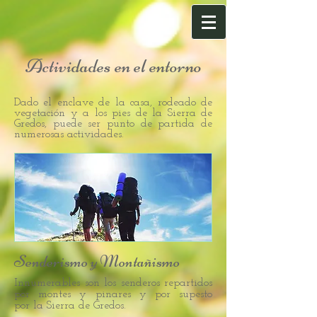
Actividades en el entorno
Dado el enclave de la casa, rodeado de
vegetación y a los pies de la Sierra de
Gredos, puede ser punto de partida de
numerosas actividades.
Senderismo y Montañismo
Innumerables son los senderos repartidos
por montes y pinares y por supesto
por la Sierra de Gredos.